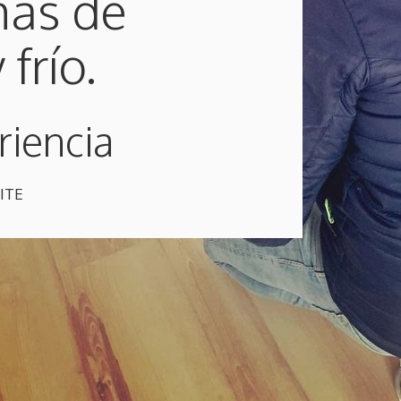
mas de
frío.
riencia
RITE